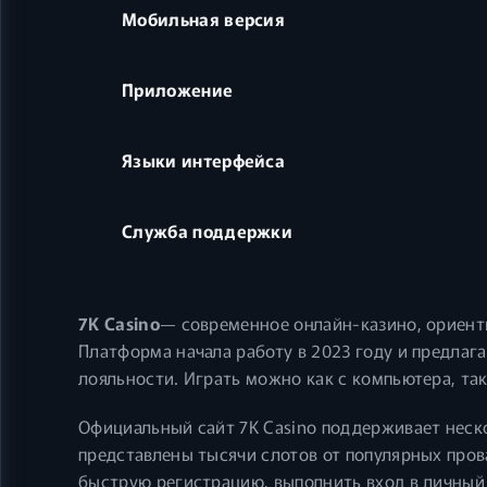
Мобильная версия
Приложение
Языки интерфейса
Служба поддержки
7K Casino
— современное онлайн-казино, ориент
Платформа начала работу в 2023 году и предлаг
лояльности. Играть можно как с компьютера, та
Официальный сайт 7K Casino поддерживает неско
представлены тысячи слотов от популярных прова
быструю регистрацию, выполнить вход в личный