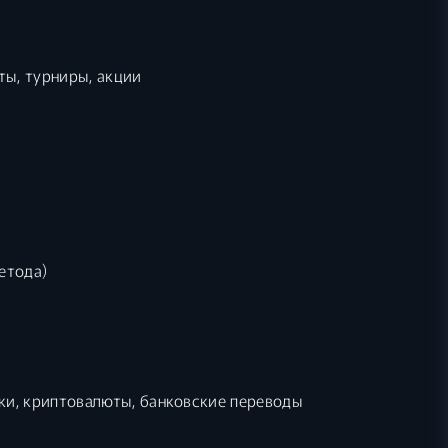
оты, турниры, акции
етода)
ки, криптовалюты, банковские переводы