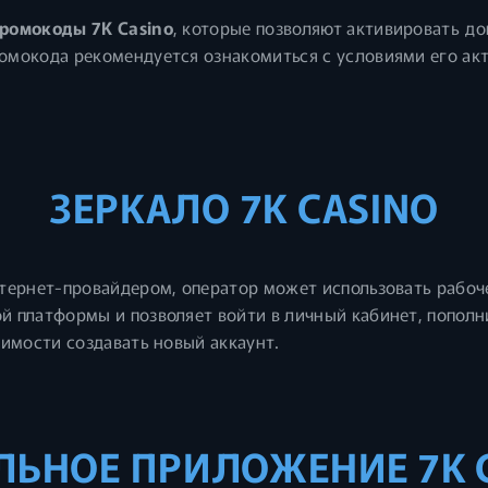
ромокоды 7K Casino
, которые позволяют активировать д
омокода рекомендуется ознакомиться с условиями его ак
ЗЕРКАЛО 7K CASINO
тернет-провайдером, оператор может использовать рабочее
 платформы и позволяет войти в личный кабинет, пополн
димости создавать новый аккаунт.
ЬНОЕ ПРИЛОЖЕНИЕ 7K 