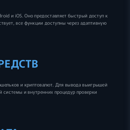
oid и iOS. Оно предоставляет быстрый доступ к
ствует, все функции доступны через адаптивную
РЕДСТВ
ошельков и криптовалют. Для вывода выигрышей
й системы и внутренних процедур проверки